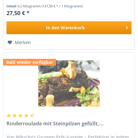
Mikschy’s Gaumen...
Inhalt
0.2 Kilogramm
(137,50 € * / 1 Kilogramm)
27,50 € *
In den
Warenkorb
Merken
Bald wieder verfügbar
Rinderroulade mit Steinpilzen gefüllt,...
Von Mikschy’s Gaumen-Prêt-à-porter – Perfektion in jedem