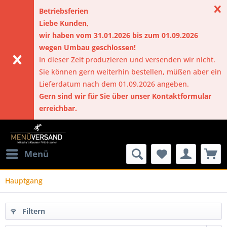
Betriebsferien
Liebe Kunden,
wir haben vom 31.01.2026 bis zum 01.09.2026
wegen Umbau geschlossen!
In dieser Zeit produzieren und versenden wir nicht.
Sie können gern weiterhin bestellen, müßen aber ein
Lieferdatum nach dem 01.09.2026 angeben.
Gern sind wir für Sie über unser Kontaktformular
erreichbar.
Menü
Hauptgang
Filtern