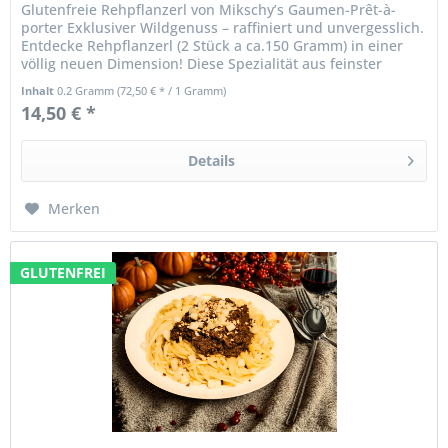
Glutenfreie Rehpflanzerl von Mikschy’s Gaumen-Prêt-à-
porter Exklusiver Wildgenuss – raffiniert und unvergesslich.
Entdecke Rehpflanzerl (2 Stück a ca.150 Gramm) in einer
völlig neuen Dimension! Diese Spezialität aus feinster
bayerischer...
Inhalt
0.2 Gramm
(72,50 € * / 1 Gramm)
14,50 € *
Details
Merken
GLUTENFREI