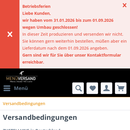
Betriebsferien
Liebe Kunden,
wir haben vom 31.01.2026 bis zum 01.09.2026
wegen Umbau geschlossen!
In dieser Zeit produzieren und versenden wir nicht.
Sie können gern weiterhin bestellen, müßen aber ein
Lieferdatum nach dem 01.09.2026 angeben.
Gern sind wir für Sie über unser Kontaktformular
erreichbar.
Menü
Versandbedingungen
Versandbedingungen