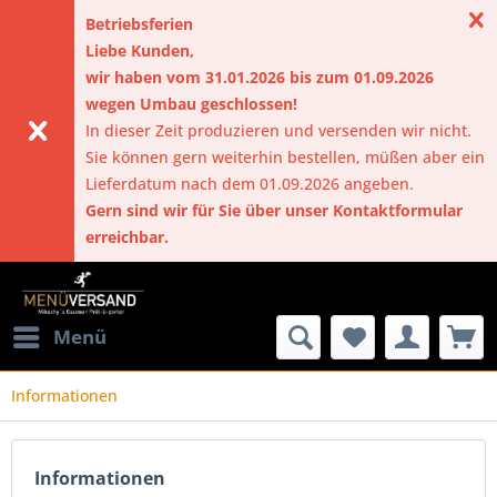
Betriebsferien
Liebe Kunden,
wir haben vom 31.01.2026 bis zum 01.09.2026
wegen Umbau geschlossen!
In dieser Zeit produzieren und versenden wir nicht.
Sie können gern weiterhin bestellen, müßen aber ein
Lieferdatum nach dem 01.09.2026 angeben.
Gern sind wir für Sie über unser Kontaktformular
erreichbar.
Menü
Informationen
Informationen