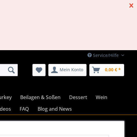
Service/Hilfe
Mein Konto
0,00 € *
urkey
Beilagen & Soßen
Dessert
Wein
ideos
FAQ
Blog and News