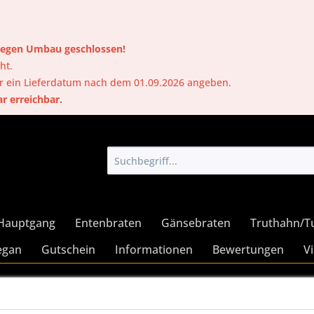
 wegen Umbau geschlossen!
ht.
er ein Lieferdatum nach dem 01.09.2026 angeben.
ar erreichbar.
Hauptgang
Entenbraten
Gänsebraten
Truthahn/T
egan
Gutschein
Informationen
Bewertungen
V