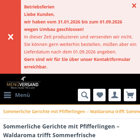
Betriebsferien
Liebe Kunden,
wir haben vom 31.01.2026 bis zum 01.09.2026
wegen Umbau geschlossen!
In dieser Zeit produzieren und versenden wir nicht.
Sie können gern weiterhin bestellen, müßen aber ein
Lieferdatum nach dem 01.09.2026 angeben.
Gern sind wir für Sie über unser Kontaktformular
erreichbar.
Menü
Sommerliche Gerichte mit Pfifferlingen – Waldaroma trifft Somm
Sommerliche Gerichte mit Pfifferlingen –
Waldaroma trifft Sommerfrische