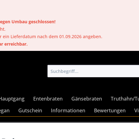
 wegen Umbau geschlossen!
ht.
er ein Lieferdatum nach dem 01.09.2026 angeben.
ar erreichbar.
Hauptgang
Entenbraten
Gänsebraten
Truthahn/T
egan
Gutschein
Informationen
Bewertungen
V