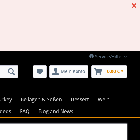
Service/Hilfe
Mein Konto
0,00 € *
urkey
Beilagen & Soßen
Dessert
Wein
ideos
FAQ
Blog and News