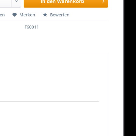
In den
Warenkorb
hen
Merken
Bewerten
F60011