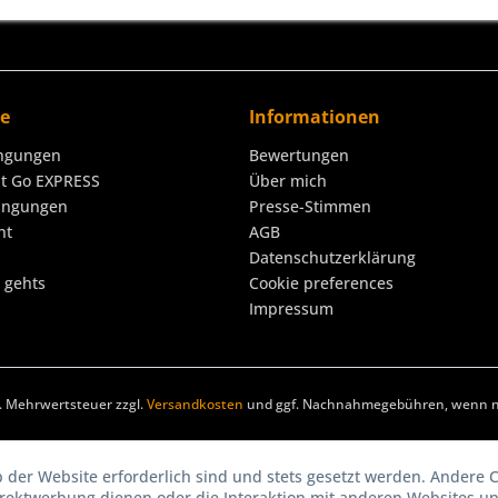
ce
Informationen
ngungen
Bewertungen
it Go EXPRESS
Über mich
ingungen
Presse-Stimmen
ht
AGB
Datenschutzerklärung
o gehts
Cookie preferences
Impressum
zl. Mehrwertsteuer zzgl.
Versandkosten
und ggf. Nachnahmegebühren, wenn ni
b der Website erforderlich sind und stets gesetzt werden. Andere C
irektwerbung dienen oder die Interaktion mit anderen Websites u