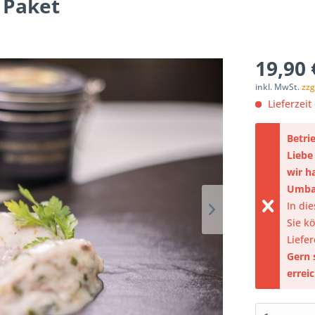
 Paket
19,90 
inkl. MwSt.
zzg
Lieferzeit
Betri
Liebe
wir h
Umba
In di
Sie k
Liefe
Gern 
errei