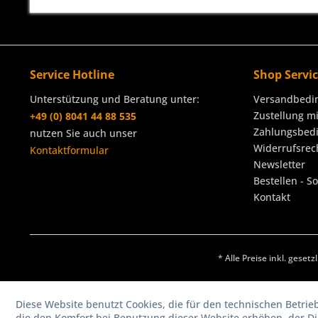
Service Hotline
Shop Servi
Unterstützung und Beratung unter:
Versandbedi
Zustellung m
+49 (0) 8041 44 88 535
Zahlungsbed
nutzen Sie auch unser
Widerrufsrec
Kontaktformular
Newsletter
Bestellen - S
Kontakt
* Alle Preise inkl. geset
Diese Website benutzt Cookies, die für den technischen Betrie
die den Komfort bei Benutzung dieser Website erhöhen, der D