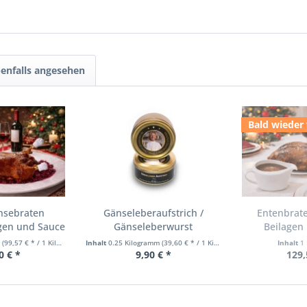
enfalls angesehen
Bald wieder
nsebraten
Gänseleberaufstrich /
Entenbrate
agen und Sauce
Gänseleberwurst
Beilagen
m
(99,57 € * / 1 Kilogramm)
Inhalt
0.25 Kilogramm
(39,60 € * / 1 Kilogramm)
Inhalt
1
0 € *
9,90 € *
129,