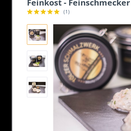
Feinkost - Feinschmecker
(
1
)