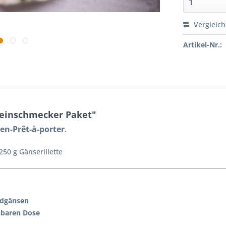
Vergleic
Artikel-Nr.:
Feinschmecker Paket"
n-Prêt-à-porter
.
250 g Gänserillette
ndgänsen
ßbaren Dose