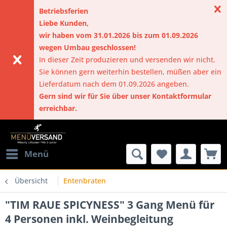
Betriebsferien
Liebe Kunden,
wir haben vom 31.01.2026 bis zum 01.09.2026
wegen Umbau geschlossen!
In dieser Zeit produzieren und versenden wir nicht.
Sie können gern weiterhin bestellen, müßen aber ein
Lieferdatum nach dem 01.09.2026 angeben.
Gern sind wir für Sie über unser Kontaktformular
erreichbar.
Menü
Übersicht
Entenbraten
"TIM RAUE SPICYNESS" 3 Gang Menü für
4 Personen inkl. Weinbegleitung