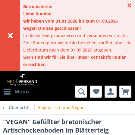
Betriebsferien
Liebe Kunden,
wir haben vom 31.01.2026 bis zum 01.09.2026
wegen Umbau geschlossen!
In dieser Zeit produzieren und versenden wir nicht.
Sie können gern weiterhin bestellen, müßen aber ein
Lieferdatum nach dem 01.09.2026 angeben.
Gern sind wir für Sie über unser Kontaktformular
erreichbar.
Menü
Übersicht
Vegetarisch und Vegan
"VEGAN" Gefüllter bretonischer
Artischockenboden im Blätterteig