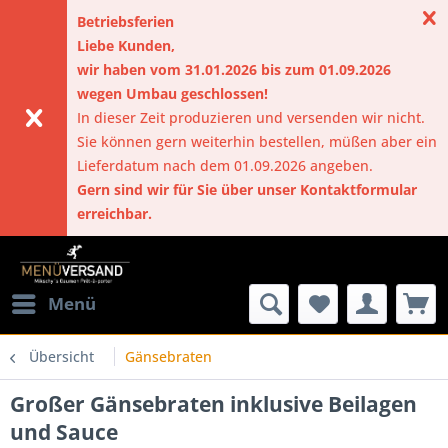
Betriebsferien
Liebe Kunden,
wir haben vom 31.01.2026 bis zum 01.09.2026
wegen Umbau geschlossen!
In dieser Zeit produzieren und versenden wir nicht.
Sie können gern weiterhin bestellen, müßen aber ein
Lieferdatum nach dem 01.09.2026 angeben.
Gern sind wir für Sie über unser Kontaktformular
erreichbar.
Menü
Übersicht
Gänsebraten
Großer Gänsebraten inklusive Beilagen
und Sauce