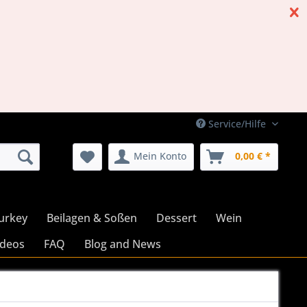
Service/Hilfe
Mein Konto
0,00 € *
urkey
Beilagen & Soßen
Dessert
Wein
ideos
FAQ
Blog and News