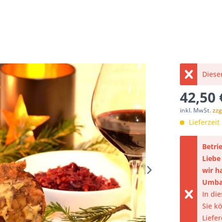
Dieser
42,50 
inkl. MwSt.
zzg
Lieferzeit
Betri
Liebe
wir h
Umba
In di
Sie k
Liefe