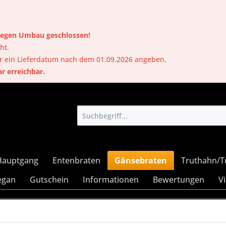
 wegen Umbau geschlossen!
ht.
er ein Lieferdatum nach dem 01.09.2026 angeben.
ar erreichbar.
Hauptgang
Entenbraten
Gänsebraten
Truthahn/T
egan
Gutschein
Informationen
Bewertungen
V