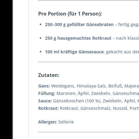
Pro Portion (für 1 Person):
250–300 g gefüllter Gänsebraten
– fertig geg
250 g hausgemachtes Rotkraut
– nach klass
100 ml kräftige Gänsesauce
, gekocht aus d
Zutaten:
Gans:
Weidegans, Himalaya-Salz, Beifuß, Majoran
Füllung:
Maronen, Äpfel, Zwiebeln, Gänseschmalz,
Sauce:
Gänseknochen (100 %), Zwiebeln, Äpfel, K
Rotkraut:
Rotkraut, Gänseschmalz, Nussöl, Portwe
Allergen:
Sellerie