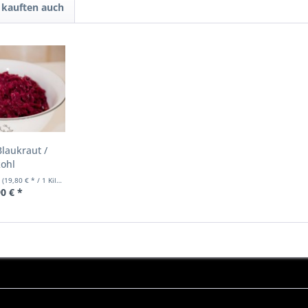
kauften auch
Blaukraut /
kohl
m
(19,80 € * / 1 Kilogramm)
0 € *