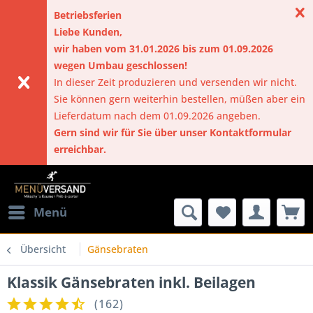
Betriebsferien
Liebe Kunden,
wir haben vom 31.01.2026 bis zum 01.09.2026
wegen Umbau geschlossen!
In dieser Zeit produzieren und versenden wir nicht.
Sie können gern weiterhin bestellen, müßen aber ein
Lieferdatum nach dem 01.09.2026 angeben.
Gern sind wir für Sie über unser Kontaktformular
erreichbar.
Menü
Übersicht
Gänsebraten
Klassik Gänsebraten inkl. Beilagen
(
162
)